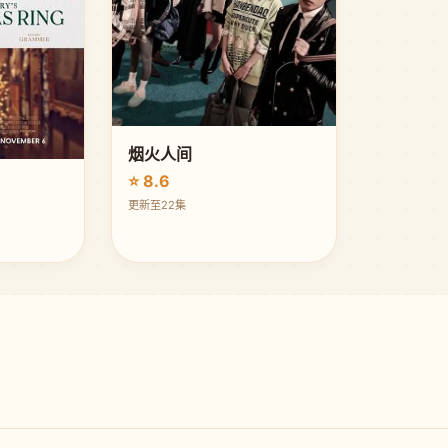
烟火人间
⭐ 8.6
更新至22集