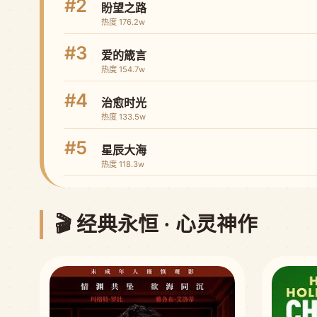
#2
盼望之路
热度 176.2w
#3
爱的箴言
热度 154.7w
#4
治愈时光
热度 133.5w
#5
星辰大海
热度 118.3w
🎬 经典永恒 · 心灵神作