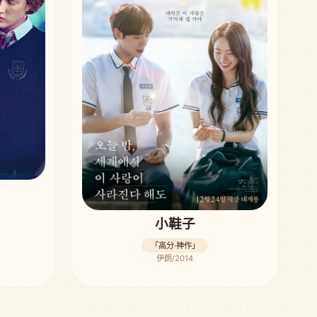
小鞋子
「高分·神作」
伊朗/2014