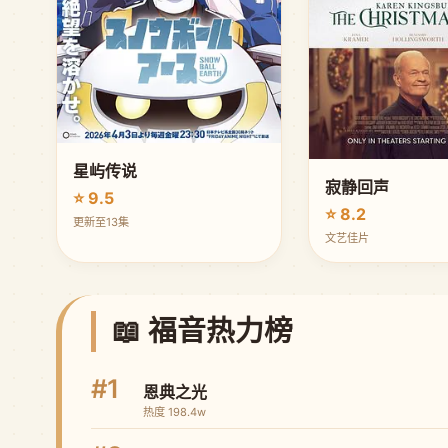
星屿传说
寂静回声
⭐ 9.5
⭐ 8.2
更新至13集
文艺佳片
📖 福音热力榜
#1
恩典之光
热度 198.4w