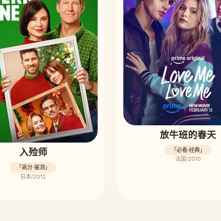
放牛班的春天
「必看·经典」
入殓师
法国/2010
「高分·催泪」
日本/2012