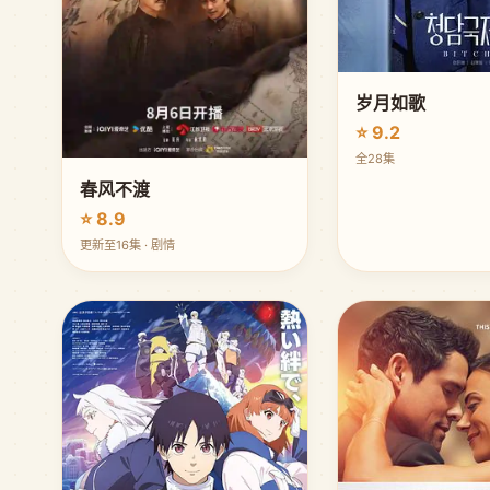
岁月如歌
⭐ 9.2
全28集
春风不渡
⭐ 8.9
更新至16集 · 剧情