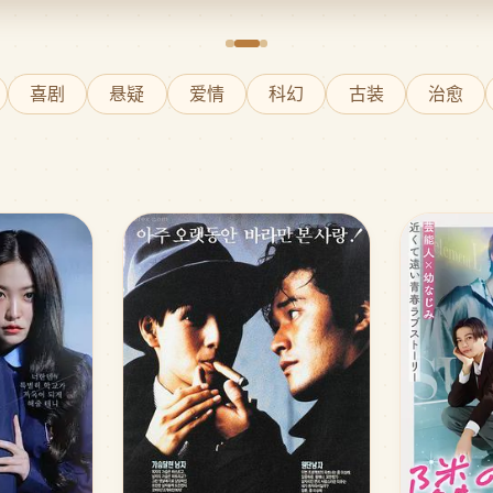
喜剧
悬疑
爱情
科幻
古装
治愈