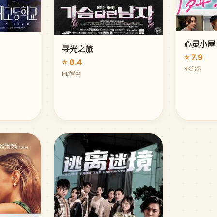
心灵小屋
寻光之旅
⭐ 7.9
⭐ 8.4
4K治愈
HD冒险