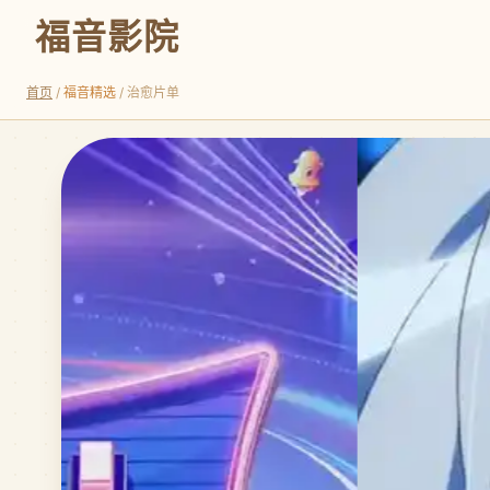
福音影院
首页
/
福音精选
/ 治愈片单